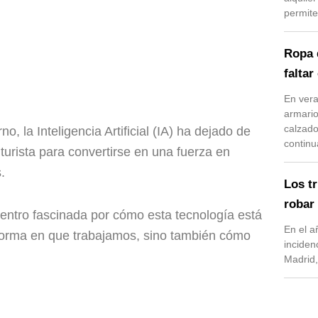
permite
Ropa 
faltar
En vera
armario
calzad
 la Inteligencia Artificial (IA) ha dejado de
continu
urista para convertirse en una fuerza en
.
Los t
robar
ntro fascinada por cómo esta tecnología está
En el a
forma en que trabajamos, sino también cómo
inciden
Madrid,