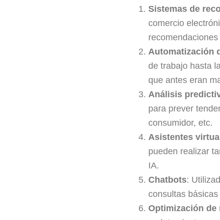
Sistemas de re
comercio electróni
recomendaciones 
Automatización 
de trabajo hasta l
que antes eran m
Análisis predicti
para prever tende
consumidor, etc.
Asistentes virtua
pueden realizar t
IA.
Chatbots
: Utiliz
consultas básicas
Optimización de