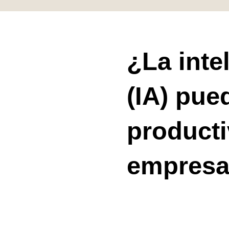
¿La intel
(IA) pue
producti
empres