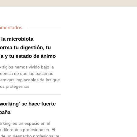
omentados
la microbiota
orma tu digestión, tu
ía y tu estado de ánimo
 siglos hemos vivido bajo la
reencia de que las bacterias
emigas implacables de las que
os protegernos
working’ se hace fuerte
paña
orking’ es un espacio en el
n diferentes profesionales. El
r de un despacho profesional te