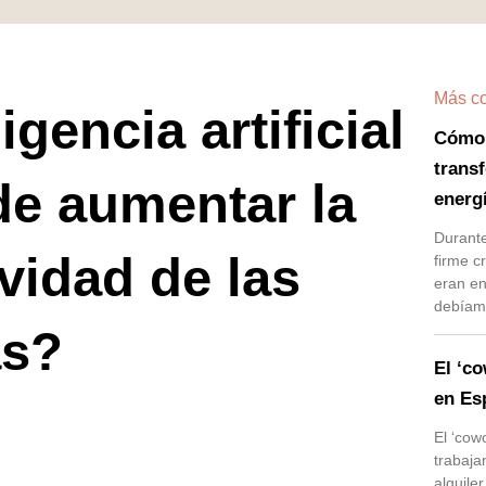
Más c
igencia artificial
Cómo 
transf
de aumentar la
energ
Durante
vidad de las
firme c
eran en
debíam
as?
El ‘co
en Es
El ‘cow
trabaja
alquile