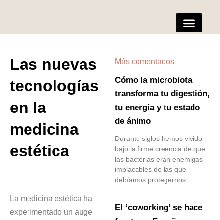
Ir
al
contenido
Las nuevas
Más comentados
Servicios para Empresa
Cómo la microbiota
tecnologías
transforma tu digestión,
en la
tu energía y tu estado
de ánimo
medicina
Durante siglos hemos vivido
estética
bajo la firme creencia de que
las bacterias eran enemigas
implacables de las que
debíamos protegernos
La medicina estética ha
El ‘coworking’ se hace
experimentado un auge